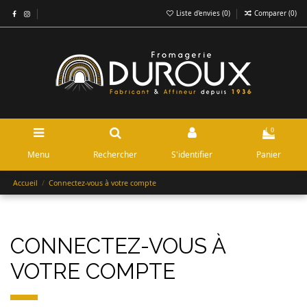
Liste d'envies (
0
)
Comparer (
0
)
0
Menu
Rechercher
S'identifier
Panier
Accueil
Connectez-vous à votre compte
CONNECTEZ-VOUS À
VOTRE COMPTE