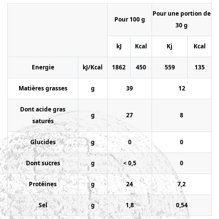
Pour une portion de
Pour 100 g
30 g
kJ
Kcal
Kj
Kcal
Energie
kJ/Kcal
1862
450
559
135
Matières grasses
g
39
12
Dont acide gras
g
27
8
saturés
Glucides
g
0
0
Dont sucres
g
< 0,5
0
Protéines
g
24
7,2
Sel
g
1,8
0,54