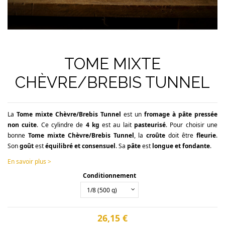
TOME MIXTE
CHÈVRE/BREBIS TUNNEL
La
Tome mixte Chèvre/Brebis Tunnel
est un
fromage à pâte pressée
non cuite
. Ce cylindre de
4 kg
est au lait
pasteurisé
. Pour choisir une
bonne
Tome mixte Chèvre/Brebis Tunnel
, la
croûte
doit être
fleurie
.
Son
goût
est
équilibré et consensuel
. Sa
pâte
est
longue et fondante
.
En savoir plus >
Conditionnement
26,15 €