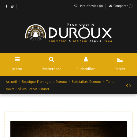
Liste d'envies (
0
)
Comparer (
0
)
0
Menu
Rechercher
S'identifier
Panier
Accueil
Boutique Fromagerie Duroux
Spécialités Duroux
Tome
mixte Chèvre/Brebis Tunnel