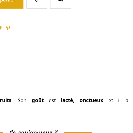
ruits
. Son
goût
est
lacté
,
onctueux
et il a
Le saviez-vous ?