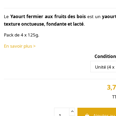
Le
Yaourt fermier aux fruits des bois
est un
yaourt
texture onctueuse, fondante et lacté
.
Pack de 4 x 125g.
En savoir plus >
Conditio
3,7
T
Ajouter au