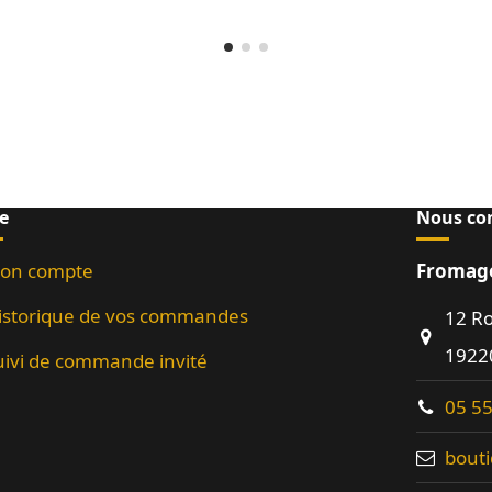
e
Nous co
on compte
Fromage
istorique de vos commandes
12 R
19220
uivi de commande invité
05 55
bout