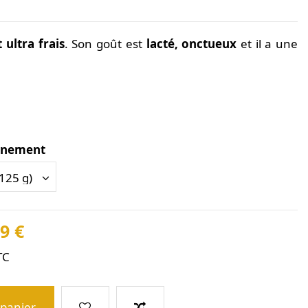
 ultra frais
. Son goût
est
lacté, onctueux
et il a une
nnement
9 €
TC
 panier