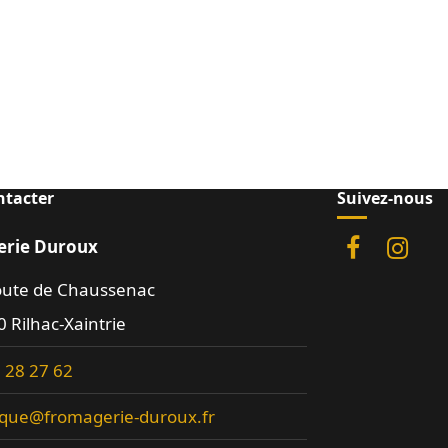
ntacter
Suivez-nous
rie Duroux
oute de Chaussenac
 Rilhac-Xaintrie
 28 27 62
ique@fromagerie-duroux.fr