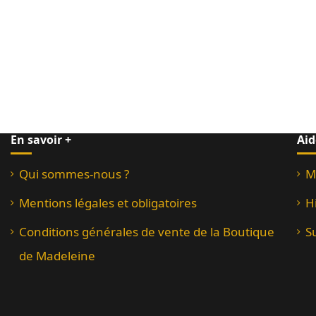
En savoir +
Aid
Qui sommes-nous ?
M
Mentions légales et obligatoires
H
Conditions générales de vente de la Boutique
S
de Madeleine