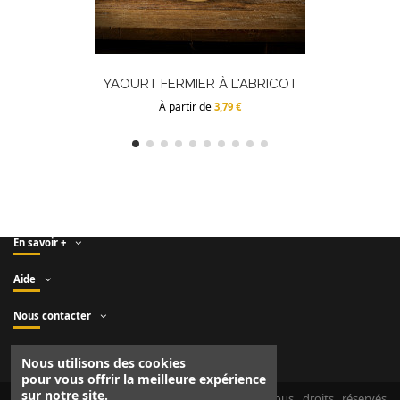
YAOURT FERMIER À L'ABRICOT
À partir de
3,79 €
En savoir +
Aide
Nous contacter
Suivez-nous
Nous utilisons des cookies
pour vous offrir la meilleure expérience
sur notre site.
Copyright © Fromagerie DUROUX - 2021. Tous droits réservés