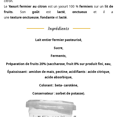
citron.
Le
Yaourt fermier au citron
est un yaourt 100 %
fermiers
sur un
lit de
fruits
. Son
goût
est
lacté
,
onctueux
et il a
une
texture
onctueuse
,
fondante
et
lacté
.
Ingrédients
Lait entier fermier pasteurisé,
Sucre,
Ferments,
Préparation de fruits 20% (saccharose, fruit 8% sur produit fini, eau,
Épaississant : amidon de mais, pectine, acidifiants : acide citrique,
acide absorbique,
Colorant : beta- carotène,
Conservateur : sorbet de potasse).