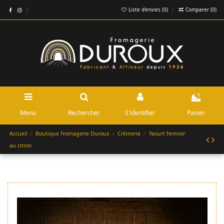
Liste d'envies (
0
)
Comparer (
0
)
0
Menu
Rechercher
S'identifier
Panier
Accueil
Boutique Fromagerie Duroux
Crémerie
Yaourt fermier
au citron