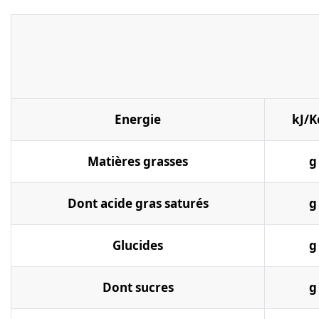
Energie
kJ/K
Matières grasses
g
Dont acide gras saturés
g
Glucides
g
Dont sucres
g