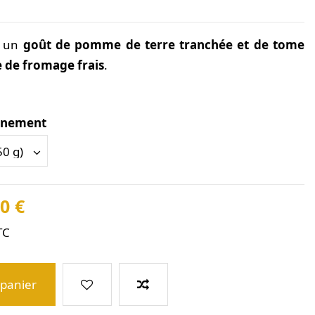
 a un
goût de
pomme de terre tranchée et de tome
e de fromage frais
.
nnement
0 €
TC
 panier