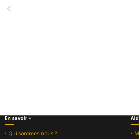
En savoir +
Aid
Qui sommes-nous ?
M