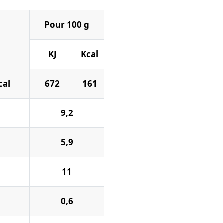
Pour 100 g
KJ
Kcal
cal
672
161
9,2
5,9
11
0,6