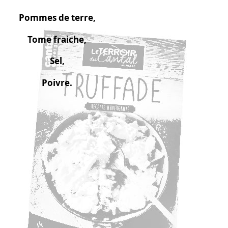
Pommes de terre,
Tome fraiche,
Sel,
Poivre.