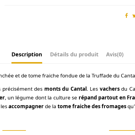
Description
Détails du produit
Avis
(0)
nchée et de tome fraiche fondue de la Truffade du Canta
s précisément des
monts du Cantal
. Les
vachers
du Can
er
, un légume dont la culture se
répand partout en Fr
 les
accompagner
de la
tome fraiche des fromages
qu'