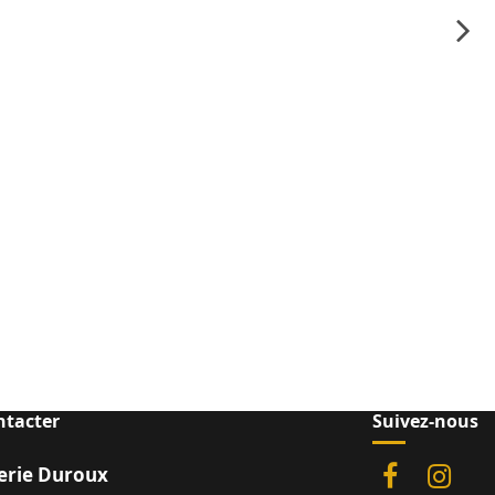
ntacter
Suivez-nous
rie Duroux