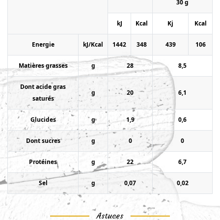
30 g
kJ
Kcal
Kj
Kcal
Energie
kJ/Kcal
1442
348
439
106
Matières grasses
g
28
8,5
Dont acide gras
g
20
6,1
saturés
Glucides
g
1,9
0,6
Dont sucres
g
0
0
Protéines
g
22
6,7
Sel
g
0,07
0,02
Astuces