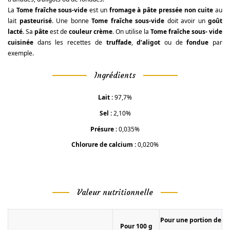
La
Tome fraîche sous-vide
est un
fromage à pâte pressée non cuite
au
lait
pasteurisé
. Une bonne
Tome fraîche sous-vide
doit avoir un
goût
lacté
. Sa
pâte
est de
couleur crème
. On utilise la
Tome fraîche sous- vide
cuisinée
dans les recettes de
truffade
,
d’aligot
ou de
fondue
par
exemple.
Ingrédients
Lait :
97,7%
Sel :
2,10%
Présure :
0,035%
Chlorure de calcium :
0,020%
Valeur nutritionnelle
Pour une portion de
Pour 100 g