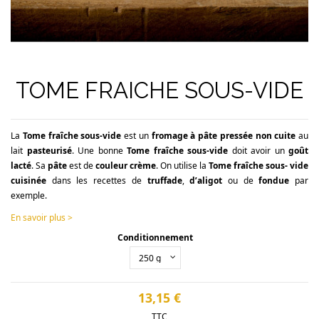
TOME FRAICHE SOUS-VIDE
La
Tome fraîche sous-vide
est un
fromage à pâte pressée non cuite
au
lait
pasteurisé
. Une bonne
Tome fraîche sous-vide
doit avoir un
goût
lacté
. Sa
pâte
est de
couleur crème
. On utilise la
Tome fraîche sous- vide
cuisinée
dans les recettes de
truffade
,
d’aligot
ou de
fondue
par
exemple.
En savoir plus >
Conditionnement
13,15 €
TTC