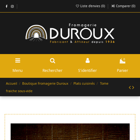
Liste d'envies (
0
)
Comparer (
0
)
0
Menu
Rechercher
S'identifier
Panier
Accueil
Boutique Fromagerie Duroux
Plats cuisinés
Tome
fraiche sous-vide