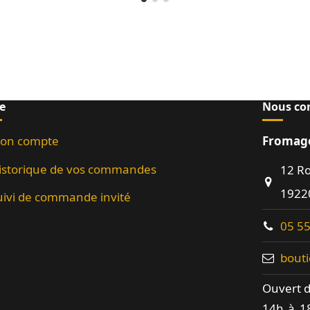
e
Nous co
on compte
Fromage
istorique de vos commandes
12 R
19220
uivi de commande invité
05 55
bout
Ouvert d
14h à 18