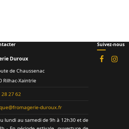
ntacter
Suivez-nous
rie Duroux
oute de Chaussenac
 Rilhac-Xaintrie
 28 27 62
ique@fromagerie-duroux.fr
u lundi au samedi de 9h à 12h30 et de
h - En période estivale, ouverture de