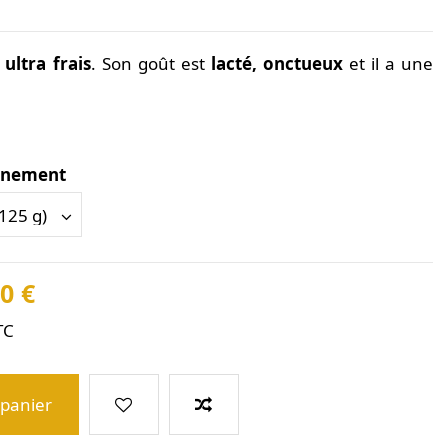
 ultra frais
. Son goût
est
lacté, onctueux
et il a une
nnement
0 €
TC
 panier