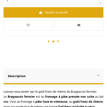
Ajouter au panier
Description
Laissez-vous tenter par le goût franc de chèvre du Brageacois fermier.
Le
Brageacois fermier
est un
fromage à pâte pressée non cuite
au lait
cru
. C’est un fromage à
pâte lisse et crémeuse
, au
goût franc de chèvre
,
mais qui garde tout de même une bonne
fraîcheur acidulée à cœur
.