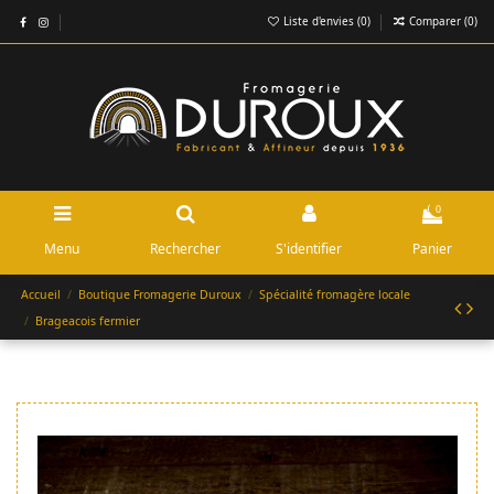
Liste d'envies (
0
)
Comparer (
0
)
0
Menu
Rechercher
S'identifier
Panier
Accueil
Boutique Fromagerie Duroux
Spécialité fromagère locale
Brageacois fermier