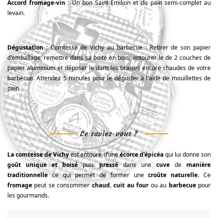
Accord fromage-vin :
Un bon Saint-Emilion et du pain semi-complet au
levain.
Dégustation
:
Comtesse de Vichy au barbecue : Retirer de son papier
d'emballage, remettre dans sa boite en bois, entourer le de 2 couches de
papier aluminium et déposer le dans les braises encore chaudes de votre
barbecue. Attendez 5 minutes pour le déguster à l'aide de mouillettes de
pain.
Le saviez-vous ?
La comtesse de Vichy
est entouré d’une
écorce d’épicéa
qui lui donne son
goût
unique et boisé
puis
pressé
dans une
cuve
de
manière
traditionnelle
ce qui permet de former une
croûte naturelle
. Ce
fromage
peut se consommer
chaud
,
cuit au four
ou au
barbecue
pour
les gourmands.