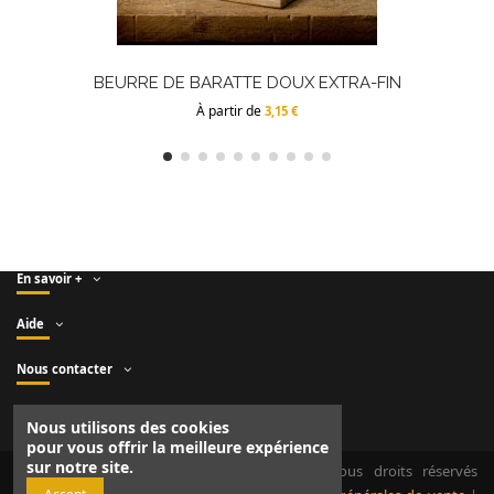
BEURRE DE BARATTE DOUX EXTRA-FIN
À partir de
3,15 €
En savoir +
Aide
Nous contacter
Suivez-nous
Nous utilisons des cookies
pour vous offrir la meilleure expérience
sur notre site.
Copyright © Fromagerie DUROUX - 2021. Tous droits réservés