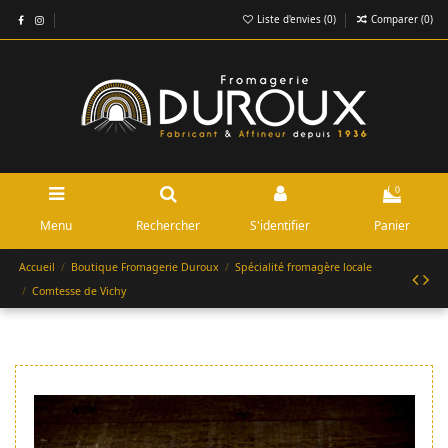
Liste d'envies (
0
)
Comparer (
0
)
0
Menu
Rechercher
S'identifier
Panier
Accueil
Boutique Fromagerie Duroux
Spécialité fromagère locale
Comtesse de Vichy