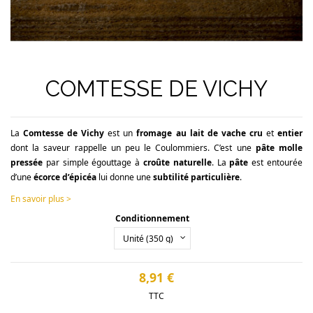
COMTESSE DE VICHY
La
Comtesse de Vichy
est un
fromage au lait de vache cru
et
entier
dont la saveur rappelle un peu le Coulommiers. C’est une
pâte molle
pressée
par simple égouttage à
croûte naturelle
. La
pâte
est entourée
d’une
écorce d’épicéa
lui donne une
subtilité particulière
.
En savoir plus >
Conditionnement
8,91 €
TTC