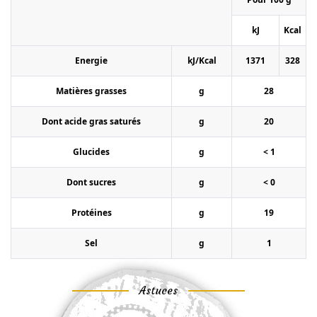
kJ
Kcal
Energie
kJ/Kcal
1371
328
Matières grasses
g
28
Dont acide gras saturés
g
20
Glucides
g
< 1
Dont sucres
g
< 0
Protéines
g
19
Sel
g
1
Astuces