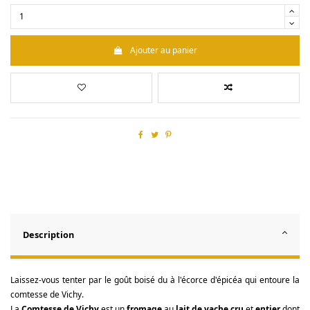
Ajouter au panier
Description
Laissez-vous tenter par le goût boisé du à l'écorce d'épicéa qui entoure la
comtesse de Vichy.
La
Comtesse de Vichy
est un
fromage
au
lait de vache cru
et
entier
dont