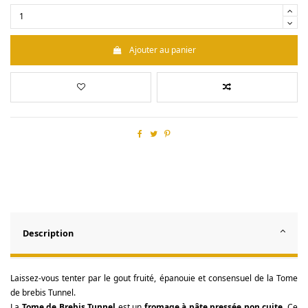
Ajouter au panier
Description
Laissez-vous tenter par le gout fruité, épanouie et consensuel de la Tome
de brebis Tunnel.
La
Tome de Brebis
Tunnel
est un
fromage à pâte pressée non cuite
. Ce