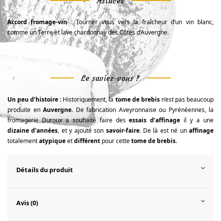
Astuces
Accord fromage-vin :
Tourner vous vers la fraîcheur d’un vin blanc,
comme un Terre et lave chardonnay des Côtes d’Auvergne.
Le saviez-vous ?
Un peu d’histoire :
Historiquement, la
tome de brebis
n’est pas beaucoup
produite en
Auvergne
. De fabrication Aveyronnaise ou Pyrénéennes, la
fromagerie Duroux a souhaité faire des
essais d’affinage
il y a une
dizaine d’années
, et y ajouté son
savoir-faire
. De là est né un
affinage
totalement
atypique
et
différent
pour cette
tome de brebis
.
Détails du produit
Avis (0)