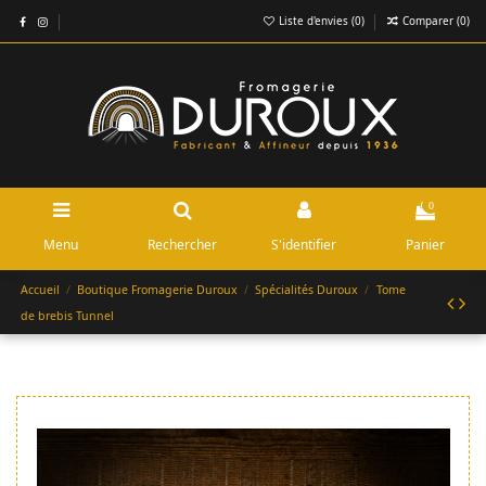
Liste d'envies (
0
)
Comparer (
0
)
0
Menu
Rechercher
S'identifier
Panier
Accueil
Boutique Fromagerie Duroux
Spécialités Duroux
Tome
de brebis Tunnel