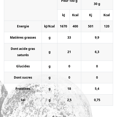
Pour 100 g
30 g
kJ
Kcal
Kj
Kcal
Energie
kJ/Kcal
1670
400
501
120
Matières grasses
g
33
9,9
Dont acide gras
g
21
6,3
saturés
Glucides
g
0
0
Dont sucres
g
0
0
Protéines
g
18
5,4
Sel
g
2,5
0,75