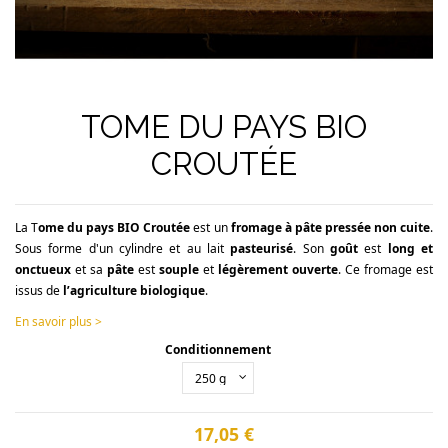
TOME DU PAYS BIO
CROUTÉE
La T
ome du pays BIO Croutée
est un
fromage à pâte pressée non cuite
.
Sous forme d'un cylindre et au lait
pasteurisé
. Son
goût
est
long et
onctueux
et sa
pâte
est
souple
et
légèrement ouverte
. Ce fromage est
issus de
l’agriculture biologique
.
En savoir plus >
Conditionnement
17,05 €