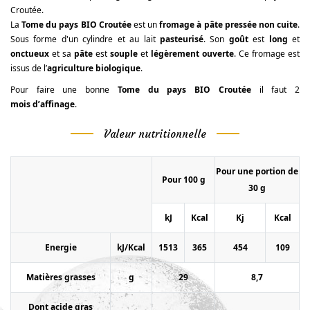
Croutée.
La
Tome du pays BIO Croutée
est un
fromage à pâte pressée non cuite
.
Sous forme d'un cylindre et au lait
pasteurisé
. Son
goût
est
long
et
onctueux
et sa
pâte
est
souple
et
légèrement ouverte
. Ce fromage est
issus de l’
agriculture biologique
.
Pour faire une bonne
Tome du pays BIO Croutée
il faut 2
mois d’affinage
.
Valeur nutritionnelle
Pour une portion de
Pour 100 g
30 g
kJ
Kcal
Kj
Kcal
Energie
kJ/Kcal
1513
365
454
109
Matières grasses
g
29
8,7
Dont acide gras