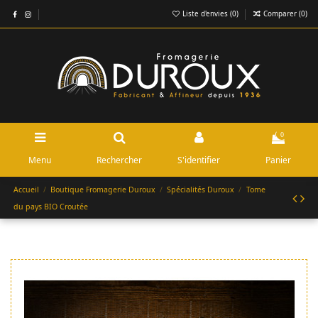
Liste d'envies (
0
)
Comparer (
0
)
0
Menu
Rechercher
S'identifier
Panier
Accueil
Boutique Fromagerie Duroux
Spécialités Duroux
Tome
du pays BIO Croutée