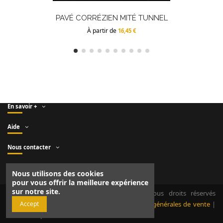
PAVÉ CORRÉZIEN MITÉ TUNNEL
À partir de
16,45 €
En savoir +
Aide
Nous contacter
Suivez-nous
Nous utilisons des cookies
pour vous offrir la meilleure expérience
sur notre site.
Copyright © Fromagerie DUROUX - 2021. Tous droits réservés
Accept
|
Mentions légales et obligatoires
|
Conditions générales de vente
|
Site réalisé par
Z-INDEX