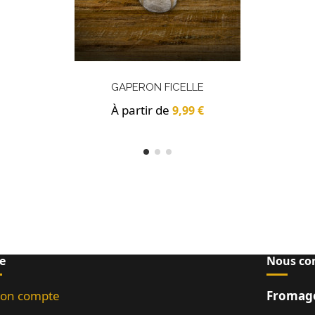
GAPERON FICELLE
À partir de
9,99 €
e
Nous co
on compte
Fromage