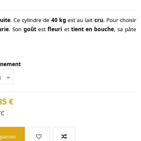
uite
. Ce cylindre de
40 kg
est au lait
cru
. Pour choisir
urie
. Son
goût
est
fleuri
et
tient en bouche
, sa pâte
nnement
85 €
TC
 panier