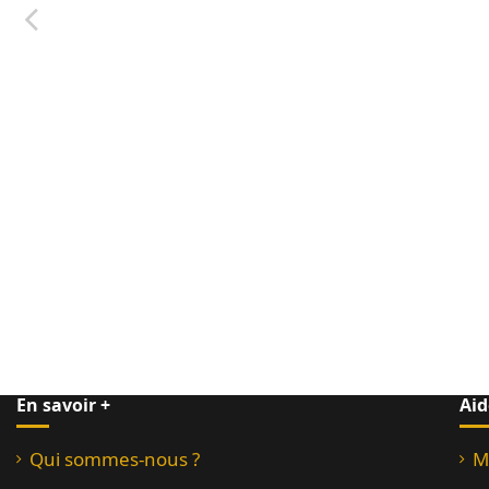
En savoir +
Aid
Qui sommes-nous ?
M