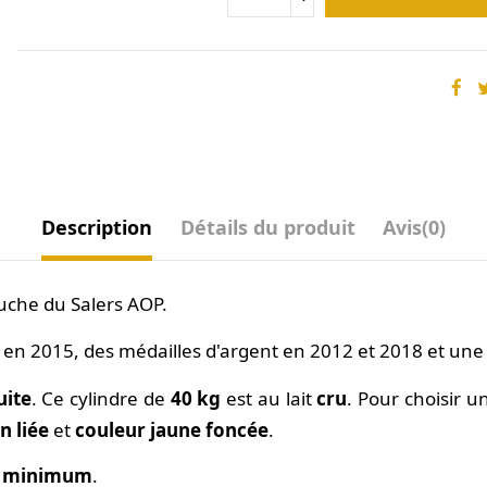
Description
Détails du produit
Avis
(0)
bouche du Salers AOP.
 en 2015, des médailles d'argent en 2012 et 2018 et une
uite
. Ce cylindre de
40 kg
est au lait
cru
. Pour choisir 
n liée
et
couleur jaune foncée
.
ge minimum
.