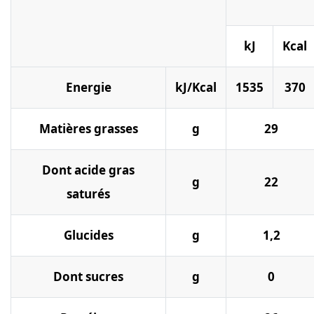
kJ
Kcal
Energie
kJ/Kcal
1535
370
Matières grasses
g
29
Dont acide gras
g
22
saturés
Glucides
g
1,2
Dont sucres
g
0