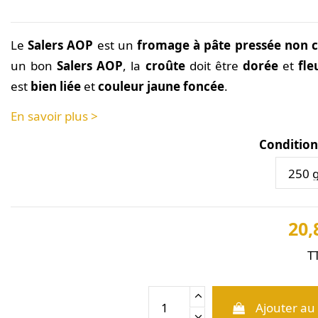
Le
Salers AOP
est un
fromage à pâte pressée non c
un bon
Salers AOP
, la
croûte
doit être
dorée
et
fle
est
bien liée
et
couleur jaune foncée
.
En savoir plus >
Conditio
20,
T
Ajouter au