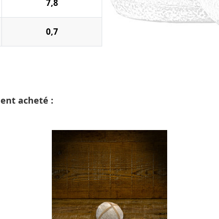
7,8
0,7
ment acheté :