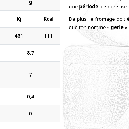
g
une
période
bien précise 
Kj
Kcal
De plus, le fromage doit
que l’on nomme «
gerle
».
461
111
8,7
7
0,4
0