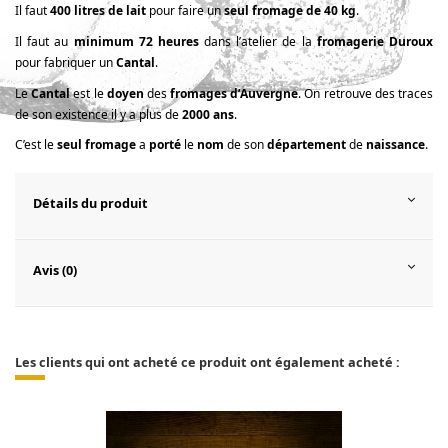
Il faut
400 litres de lait
pour faire un
seul fromage de 40 kg
.
Il faut au
minimum 72 heures
dans l’atelier de la
fromagerie Duroux
pour fabriquer un
Cantal
.
Le
Cantal
est le
doyen
des
fromages d’Auvergne
. On retrouve des traces
de son existence il y a plus de
2000 ans
.
C’est le
seul fromage
a
porté
le
nom
de son
département
de
naissance
.
Détails du produit
Avis (0)
Les clients qui ont acheté ce produit ont également acheté :