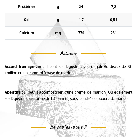
Protéines
g
24
7,2
Sel
g
1,7
0,51
Calcium
mg
770
231
Astuces
Accord fromage-vin :
Il peut se déguster avec un joli Bordeaux de St-
Emilion ou un Pomerol à base de merlot.
Apéritifs :
Il peut s’accompagner d’une crème de marron. Ou également
se déguster sous forme de bâtonnets, sous-poudré de poudre d’amande.
Le saviez-vous ?