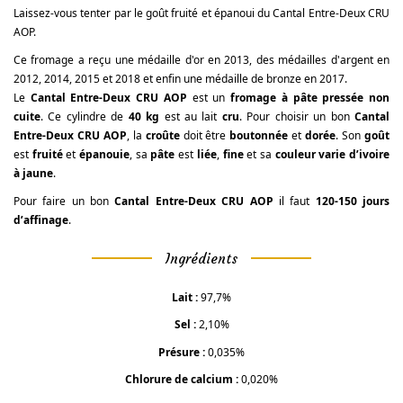
Laissez-vous tenter par le goût fruité et épanoui du Cantal Entre-Deux CRU
AOP.
Ce fromage a reçu une médaille d'or en 2013, des médailles d'argent en
2012, 2014, 2015 et 2018 et enfin une médaille de bronze en 2017.
Le
Cantal Entre-Deux CRU AOP
est un
fromage à pâte pressée non
cuite
. Ce cylindre de
40 kg
est au lait
cru
. Pour choisir un bon
Cantal
Entre-Deux
CRU AOP
, la
croûte
doit être
boutonnée
et
dorée
. Son
goût
est
fruité
et
épanouie
, sa
pâte
est
liée
,
fine
et sa
couleur varie d’ivoire
à jaune
.
Pour faire un bon
Cantal Entre-Deux
CRU AOP
il faut
120-150 jours
d’affinage
.
Ingrédients
Lait :
97,7%
Sel :
2,10%
Présure :
0,035%
Chlorure de calcium :
0,020%