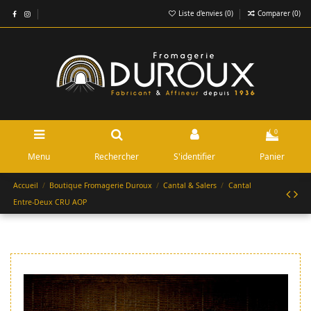
Liste d'envies (
0
)
Comparer (
0
)
0
Menu
Rechercher
S'identifier
Panier
Accueil
Boutique Fromagerie Duroux
Cantal & Salers
Cantal
Entre-Deux CRU AOP