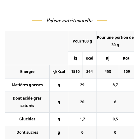
Valeur nutritionnelle
Pour une portion de
Pour 100 g
30 g
kJ
Kcal
Kj
Kcal
Energie
kJ/Kcal
1510
364
453
109
Matières grasses
g
29
8,7
Dont acide gras
g
20
6
saturés
Glucides
g
1,7
0,5
Dont sucres
g
0
0